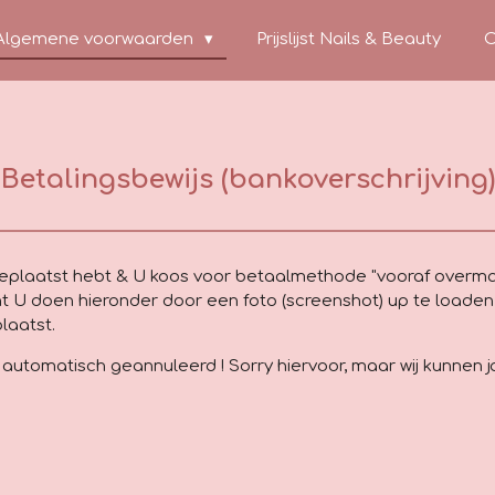
Algemene voorwaarden
Prijslijst Nails & Beauty
C
Betalingsbewijs (bankoverschrijving)
geplaatst hebt & U koos voor betaalmethode "vooraf overmak
unt U doen hieronder door een foto (screenshot) up te loade
plaatst.
ng automatisch geannuleerd ! Sorry hiervoor, maar wij kunnen