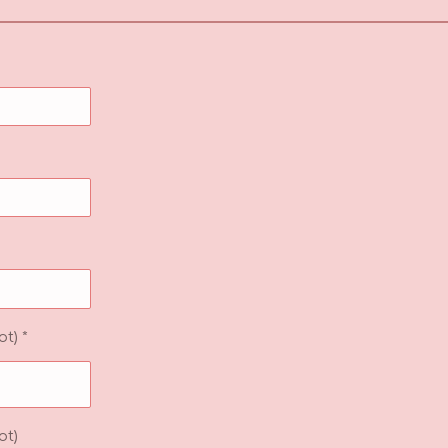
t) *
ot)