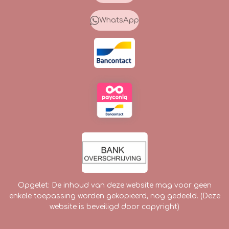
b
a
o
o
g
k
WhatsApp
o
r
k
a
m
Opgelet: De inhoud van deze website mag voor geen
enkele toepassing worden gekopieerd, nog gedeeld. (Deze
website is beveiligd door copyright)