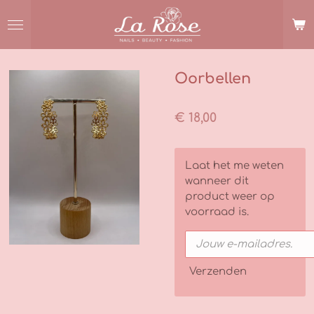
Ga
direct
naar
de
hoofdinhoud
Oorbellen
€ 18,00
Laat het me weten
wanneer dit
product weer op
voorraad is.
Verzenden