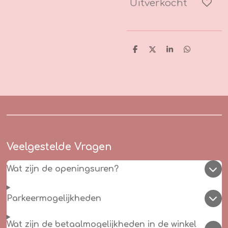
Uitverkocht
D
D
S
D
e
e
h
e
l
e
a
l
e
l
r
e
n
e
n
Veelgestelde Vragen
Wat zijn de openingsuren?
Parkeermogelijkheden
Wat zijn de betaalmogelijkheden in de winkel