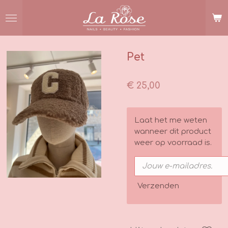
Ga
direct
naar
de
hoofdinhoud
Pet
€ 25,00
Laat het me weten
wanneer dit product
weer op voorraad is.
Verzenden