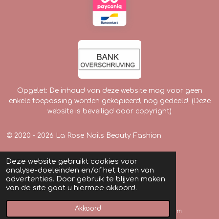
Opgelet: De inhoud van deze website mag voor geen
enkele toepassing worden gekopieerd, nog gedeeld. (Deze
website is beveiligd door copyright)
© 2020 - 2026 La Rose Nails Beauty Fashion
Deze website gebruikt cookies voor
analyse-doeleinden en/of het tonen van
advertenties. Door gebruik te blijven maken
van de site gaat u hiermee akkoord.
Akkoord
E-mailadres
Instagram