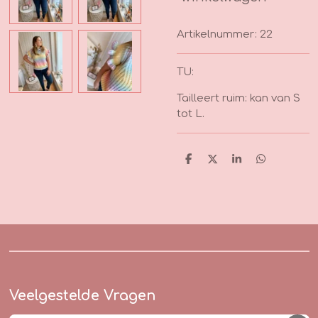
Artikelnummer:
22
TU:
Tailleert ruim: kan van S
tot L.
D
D
S
D
e
e
h
e
l
e
a
l
e
l
r
e
n
e
n
Veelgestelde Vragen