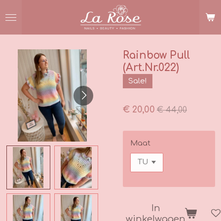
Ga
direct
naar
de
hoofdinhoud
Rainbow Pull
(Art.Nr.022)
Sale!
€ 20,00
€ 44,00
Maat
In
winkelwagen