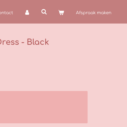
ontact
Afspraak maken
ress - Black