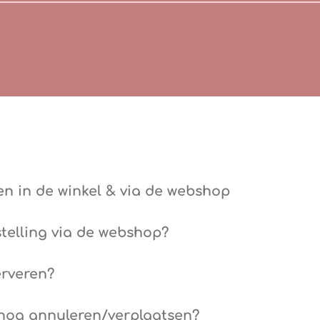
en in de winkel & via de webshop
stelling via de webshop?
erveren?
 nog annuleren/verplaatsen?