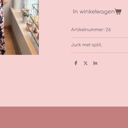
In winkelwagen
Artikelnummer:
26
Jurk met split.
D
D
S
e
e
h
l
e
a
e
l
r
n
e