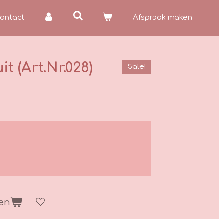
ontact
Afspraak maken
t (Art.Nr.028)
Sale!
gen