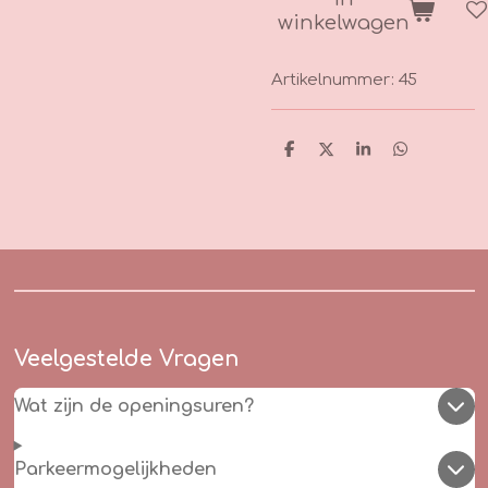
winkelwagen
Artikelnummer:
45
D
D
S
D
e
e
h
e
l
e
a
l
e
l
r
e
n
e
n
Veelgestelde Vragen
Wat zijn de openingsuren?
Parkeermogelijkheden