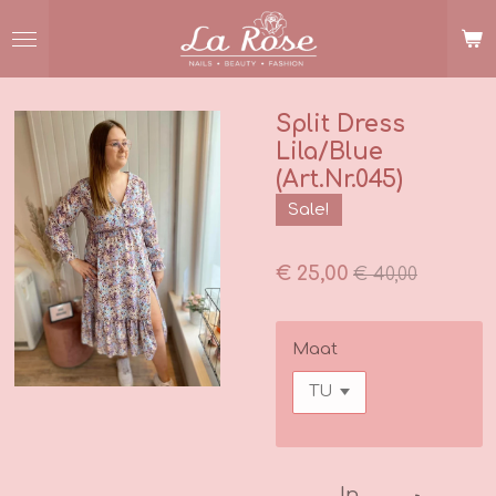
Ga
direct
naar
de
hoofdinhoud
Split Dress
Lila/Blue
(Art.Nr.045)
Sale!
€ 25,00
€ 40,00
Maat
In