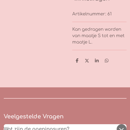
Artikelnummer:
61
Kan gedragen worden
van maatje S tot en met
maatje L.
D
D
S
D
e
e
h
e
l
e
a
l
e
l
r
e
n
e
n
Veelgestelde Vragen
Wat zijn de openingsuren?