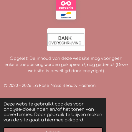
Opgelet: De inhoud van deze website mag voor geen
enkele toepassing worden gekopieerd, nog gedeeld. (Deze
website is beveiligd door copyright)
© 2020 - 2026 La Rose Nails Beauty Fashion
Deze website gebruikt cookies voor
analyse-doeleinden en/of het tonen van
advertenties. Door gebruik te blijven maken
van de site gaat u hiermee akkoord.