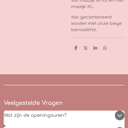
van maatje M tot en met
maatje XL.
Kan gecombineerd
worden met onze beige
bernadette.
D
D
S
D
e
e
h
e
l
e
a
l
e
l
r
e
n
e
n
Veelgestelde Vragen
Wat zijn de openingsuren?