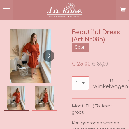
Ga
direct
naar
de
hoofdinhoud
Beautiful Dress
(Art.Nr.085)
Sale!
€ 25,00
€ 39,00
In
winkelwagen
Maat: TU ( Tailleert
groot).
Kan gedragen worden