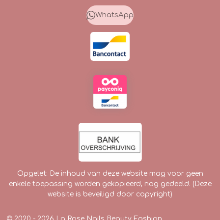
b
a
o
o
g
k
WhatsApp
o
r
k
a
m
Opgelet: De inhoud van deze website mag voor geen
enkele toepassing worden gekopieerd, nog gedeeld. (Deze
website is beveiligd door copyright)
© 2020 - 2026 La Rose Nails Beauty Fashion