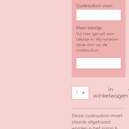
Cadeaubon voor:
Klein tekstje
Vul hier gerust een
tekstje in. Wij noteren
deze dan op de
cadeaubon.
In
winkelwagen
Deze cadeaubon moet
steeds afgehaald
worden in het salon &