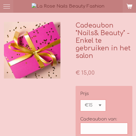
Ga
direct
naar
Cadeaubon
de
"Nails& Beauty" -
hoofdinhoud
Enkel te
gebruiken in het
salon
€ 15,00
Prijs
Cadeaubon van: