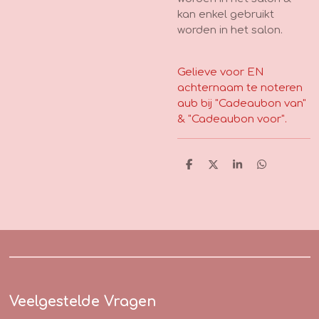
kan enkel gebruikt
worden in het salon.
Gelieve voor EN
achternaam te noteren
aub bij "Cadeaubon van"
& "Cadeaubon voor".
D
D
S
D
e
e
h
e
l
e
a
l
e
l
r
e
n
e
n
Veelgestelde Vragen