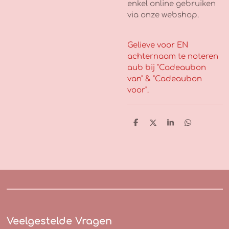
enkel online gebruiken
via onze webshop.
Gelieve voor EN
achternaam te noteren
aub bij "Cadeaubon
van" & "Cadeaubon
voor".
D
D
S
D
e
e
h
e
l
e
a
l
e
l
r
e
n
e
n
Veelgestelde Vragen