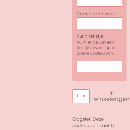
Cadeaubon voor:
Klein tekstje
Vul hier gerust een
tekstje in voor op de
online cadeaubon.
In
winkelwagen
Opgelet: Deze
cadeaubon kunt U