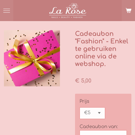
Ga
direct
naar
de
hoofdinhoud
Cadeaubon
"Fashion" - Enkel
te gebruiken
online via de
webshop.
€ 5,00
Prijs
Cadeaubon van: