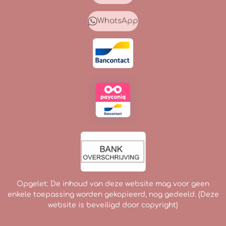
b
a
o
o
g
k
WhatsApp
o
r
k
a
m
Opgelet: De inhoud van deze website mag voor geen
enkele toepassing worden gekopieerd, nog gedeeld. (Deze
website is beveiligd door copyright)