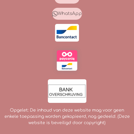
e
t
T
b
a
o
o
g
k
WhatsApp
o
r
k
a
m
Opgelet: De inhoud van deze website mag voor geen
enkele toepassing worden gekopieerd, nog gedeeld. (Deze
website is beveiligd door copyright)