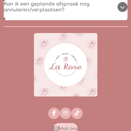
Kan ik een geplande afspraak nog
annuleren/verplaatsen?
F
I
T
a
n
i
c
s
k
Mail ons