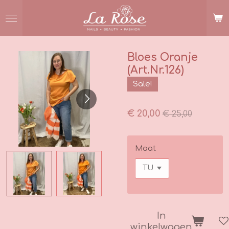
Ga
direct
naar
de
hoofdinhoud
Bloes Oranje
(Art.Nr.126)
Sale!
€ 20,00
€ 25,00
Maat
In
winkelwagen