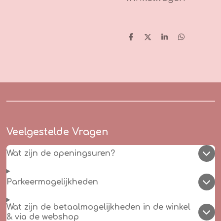
D
D
S
D
e
e
h
e
l
e
a
l
e
l
r
e
n
e
n
Veelgestelde Vragen
Wat zijn de openingsuren?
Parkeermogelijkheden
Wat zijn de betaalmogelijkheden in de winkel
& via de webshop