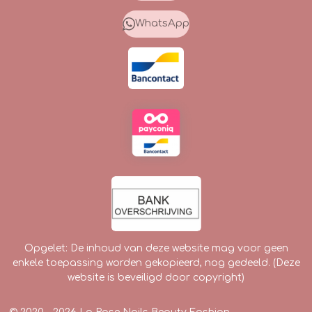
b
a
o
o
g
k
WhatsApp
o
r
k
a
m
Opgelet: De inhoud van deze website mag voor geen
enkele toepassing worden gekopieerd, nog gedeeld. (Deze
website is beveiligd door copyright)