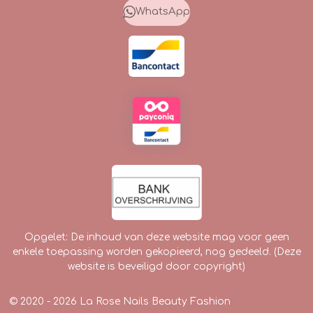
o
g
k
WhatsApp
o
r
k
a
m
Opgelet: De inhoud van deze website mag voor geen
enkele toepassing worden gekopieerd, nog gedeeld. (Deze
website is beveiligd door copyright)
© 2020 - 2026 La Rose Nails Beauty Fashion