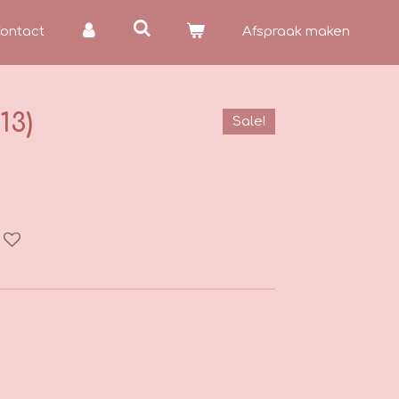
ontact
Afspraak maken
13)
Sale!