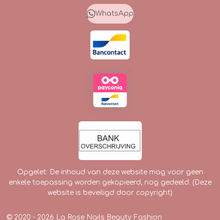
b
a
o
o
g
k
WhatsApp
o
r
k
a
m
Opgelet: De inhoud van deze website mag voor geen
enkele toepassing worden gekopieerd, nog gedeeld. (Deze
website is beveiligd door copyright)
© 2020 - 2026 La Rose Nails Beauty Fashion