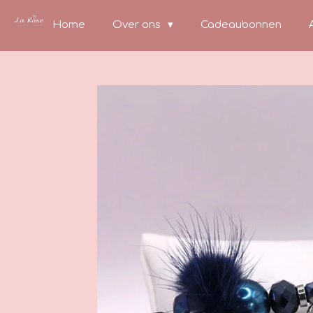
Ga
Home
Over ons
Cadeaubonnen
direct
naar
de
hoofdinhoud