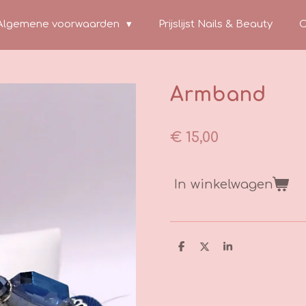
Algemene voorwaarden
Prijslijst Nails & Beauty
C
Armband
€ 15,00
In winkelwagen
D
D
S
e
e
h
l
e
a
e
l
r
n
e