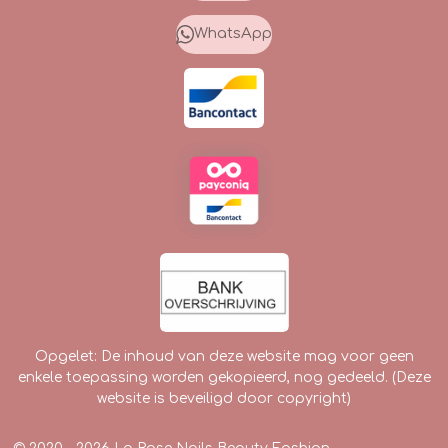
b
a
o
o
g
k
WhatsApp
o
r
k
a
m
Opgelet: De inhoud van deze website mag voor geen
enkele toepassing worden gekopieerd, nog gedeeld. (Deze
website is beveiligd door copyright)