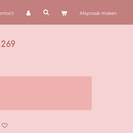
ontact
Afspraak maken
.269