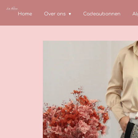
Ga
direct
Home
Over ons
Cadeaubonnen
A
naar
de
hoofdinhoud