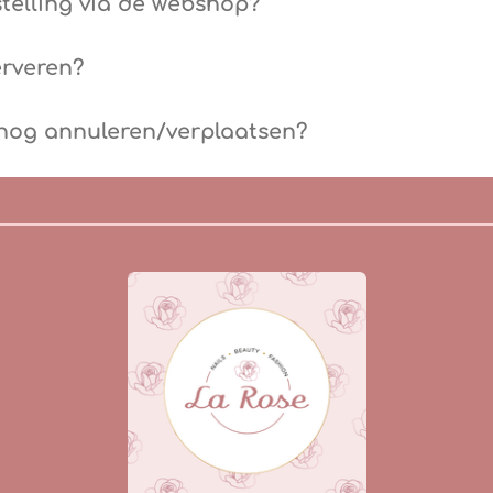
stelling via de webshop?
erveren?
 nog annuleren/verplaatsen?