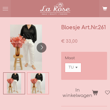
Ga
direct
naar
de
hoofdinhoud
Bloesje Art.Nr.261
€ 33,00
Maat
In
winkelwagen