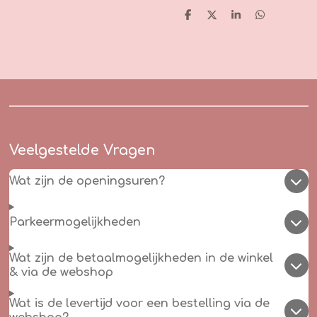
D
D
S
D
e
e
h
e
l
e
a
l
e
l
r
e
n
e
n
Veelgestelde Vragen
Wat zijn de openingsuren?
Parkeermogelijkheden
Wat zijn de betaalmogelijkheden in de winkel
& via de webshop
Wat is de levertijd voor een bestelling via de