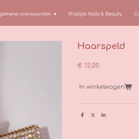
lgemene voorwaarden
Prijslijst Nails & Beauty
C
Haarspeld
€ 12,00
In winkelwagen
D
D
S
e
e
h
l
e
a
e
l
r
n
e