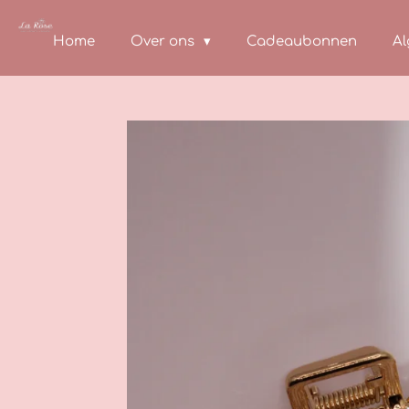
Ga
direct
Home
Over ons
Cadeaubonnen
A
naar
de
hoofdinhoud