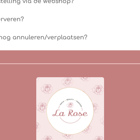
stelling via de webshop?
erveren?
 nog annuleren/verplaatsen?