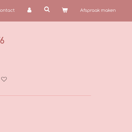
ontact
Afspraak maken
6