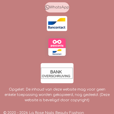
b
a
o
o
g
k
WhatsApp
o
r
k
a
m
Opgelet: De inhoud van deze website mag voor geen
enkele toepassing worden gekopieerd, nog gedeeld. (Deze
website is beveiligd door copyright)
© 2020 - 2026 La Rose Nails Beauty Fashion