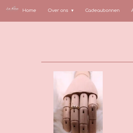
Ga
Home
Over ons
Cadeaubonnen
direct
naar
de
hoofdinhoud