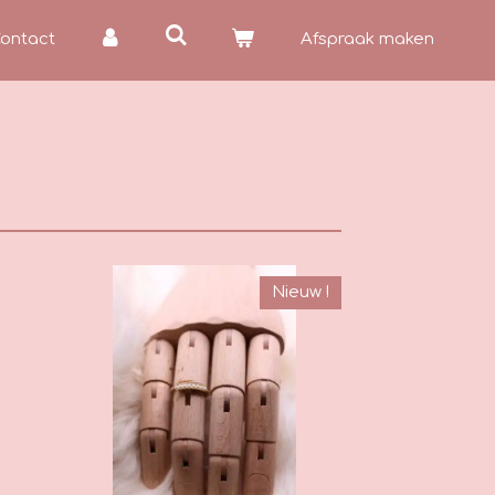
ontact
Afspraak maken
Nieuw !